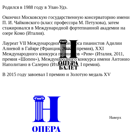
Родился в 1988 году в Улан-Удэ.
Окончил Московскую государственную консерваторию имени
П. И. Чайковского (класс профессора М. Петухова), затем
стажировался в Международной фортепианной академии на
озере Комо (Италия).
Лауреат VII Международного конкурса пианистов Адилии
Алиевой в Гайяре (Франция, 2010, I премия), XXI
Международного конкурса пианистов «Рим» (Италия, 2011,
премия «Шопен»), Международного конкурса имени Антонио
Наполитано в Салерно (Италия, 2013, I премия).
В 2015 году завоевал I премию и Золотую медаль XV
Международного конкурса имени П. И. Чайковского в
Москве, где был удостоен также специального приза за
исполнение концерта Моцарта во II туре.
С этого времени начинается международная карьера
музыканта. Его сольные концерты и выступления с ведущими
оркестрами проходили в известнейших залах мира, таких как
Карнеги-холл в Нью-Йорке, Гастайг в Мюнхене, Филармония
Наверх
на Эльбе в Гамбурге, Кёрнер-холл в Торонто, Большой зал
Московской консерватории, Концертный зал Мариинского