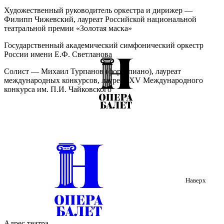
Художественный руководитель оркестра и дирижер —
Филипп Чижевский, лауреат Российской национальной
театральной премии «Золотая маска»
Государственный академический симфонический оркестр
России имени Е.Ф. Светланова
Солист — Михаил Турпанов (фортепиано), лауреат
международных конкурсов, лауреат XV Международного
конкурса им. П.И. Чайковского
Описание:
1 октября 2025 года, в Международный день музыки, в рамках
программы Министерства культуры РФ «Всероссийские
филармонические сезоны» фестиваля «Современная музыка: к
80-летию Победы» на сцене Концертного Пакгауза выступит
один из старейших симфонических коллективов страны —
Наверх
легендарный Государственный академический
симфонический оркестр России имени Е.Ф. Светланова под
руководством Филиппа Чижевского. Так же в концерте
примет участие один из ведущих современных
концертирующих пианистов лауреат Международного
Адрес театра