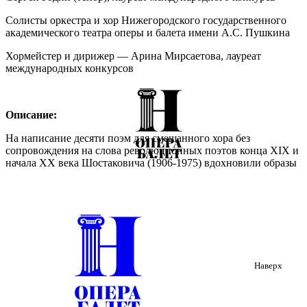
Солисты оркестра и хор Нижегородского государственного
академического театра оперы и балета имени А.С. Пушкина
Хормейстер и дирижер — Арина Мирсаетова, лауреат
международных конкурсов
Описание:
На написание десяти поэм для смешанного хора без
сопровождения на слова революционных поэтов конца XIX и
начала XХ века Шостаковича (1906-1975) вдохновили образы
русской революции 1905 года. Рисуя бесчинства
вооруженного противостояния, композитор отражает самые
тяжёлые страницы русской истории начала и середины ХХ
века. В его музыке – мрак тюрем и застенков палачей из
НКВД, расстрел мирной демонстрации 9 января и сталинские
репрессии 30-х годов.
Духовный мир человека в творчестве Альфреда
Наверх
Шнитке(1934–1998) передан с большой ясностью и глубиной.
«Его музыка входит в нашу жизнь иллюзорной, духовной
реальностью», - писал музыковед Александр Ивашкин.