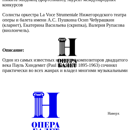
конкурсов
Солисты оркестра La Voce Strumentale Нижегородского театра
оперы и балета имени А.С. Пушкина Осип Чебурашкин
(кларнет), Екатерина Васильева (скрипка), Валерия Рупасова
(виолончель).
Описание:
Один из самых известных немецких композиторов двадцатого
века Пауль Хиндемит (Paul Hindemith 1895-1963) сочинял
практически во всех жанрах и владел многими музыкальными
инструментами. Хиндемит начал свою карьеру как блестящий
скрипач, потом много концертировал сольно и в камерных
ансамблях в качестве альтиста, посетив, в 1927 году Россию,
одновременно писал музыку и дирижировал исполнением
своих произведений. Он преподавал в Берлинской Высшей
школе музыки и организовывал фестивали. Но все
изменилось в Германии с приходом к власти нацистского
режима. Музыка Хиндемита не исполнялась, как «не
Наверх
отвечающая художественной политике новой власти».
Композитор эмигрировал сначала в Швейцарию, а затем в
Америку, где прожил 15 лет. В 1938 году, под впечатлением от