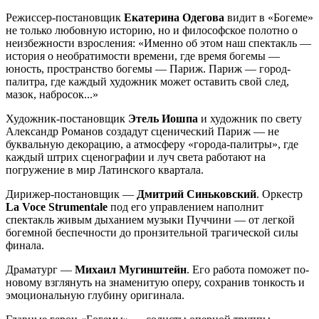
Режиссер-постановщик
Екатерина Одегова
видит в «Богеме»
не только любовную историю, но и философское полотно о
неизбежности взросления: «Именно об этом наш спектакль —
история о необратимости времени, где время богемы —
юность, пространство богемы — Париж. Париж — город-
палитра, где каждый художник может оставить свой след,
мазок, набросок...»
Художник-постановщик
Этель Иошпа
и художник по свету
Александр Романов создадут сценический Париж — не
буквальную декорацию, а атмосферу «города-палитры», где
каждый штрих сценографии и луч света работают на
погружение в мир Латинского квартала.
Дирижер-постановщик —
Дмитрий Синьковский
. Оркестр
La Voce Strumentale
под его управлением наполнит
спектакль живым дыханием музыки Пуччини — от легкой
богемной беспечности до пронзительной трагической силы
финала.
Драматург —
Михаил Мугинштейн
. Его работа поможет по-
новому взглянуть на знаменитую оперу, сохранив тонкость и
эмоциональную глубину оригинала.