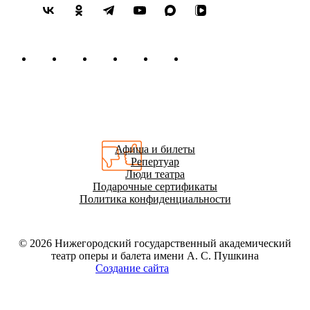
С труппой Татарского академического театра оперы и балета
им. М. Джалиля гастролировал в Нидерландах.
Работал с такими дирижерами, как В.Г. Мюнстер, Ф.Ш.
Мансуров, В.В. Бойков, В.П. Зива, А.М. Скульский, Л.В.
Сивухин, В.А. Рылов, А.А. Ведерников, Е.В. Колобов, Ю.Л.
Кочнев, В.И. Платонов, Б.Э. Блох, Анне Рандине. Также
сотрудничал с выдающимися деятелями культуры: Г.П.
Вишневской, Ю.С. Саульским, А.Ф. Ведерниковым, М.И.
Дунаевским, Ю.А. Чернавским, Т.С. Ерастовой, Е. Брылевой,
В.М. Черноморцевым, М.И. Китом, Г.И. Чернобой, В.В.
Кудряшовым, С.Л. Гаудасинским, О.Т. Ивановой, Г.Г.
Афиша и билеты
Исаакяном, М. Дроссом, Б. Бергер-Горски, А.Л. Клевицким,
Репертуар
Б.А. Стаценко, В.И. Щербаковым, В.Б. Ванеевым, Т.
Люди театра
Гугушвили, С.А. Лариным.
Подарочные сертификаты
Политика конфиденциальности
За время работы в Нижегородском театре оперы и балета
исполнил партии:
Ленский («Евгений Онегин»), Герман
(«Пиковая дама»), Хозе («Кармен»), Андрей («Мазепа»),
© 2026
Нижегородский государственный академический
Владимир Игоревич («Князь Игорь»), Водемон («Иоланта»),
театр оперы и балета имени А. С. Пушкина
Богдан Собинин («Иван Сусанин»), Самозванец («Борис
Создание сайта
Годунов»), Дон Жуан («Каменный гость»), Альбер («Скупой
рыцарь»), Эдгардо («Лючия ди Ламмермур»), Канио
(«Паяцы»), Каварадосси («Тоска»), Рудольф («Богема»),