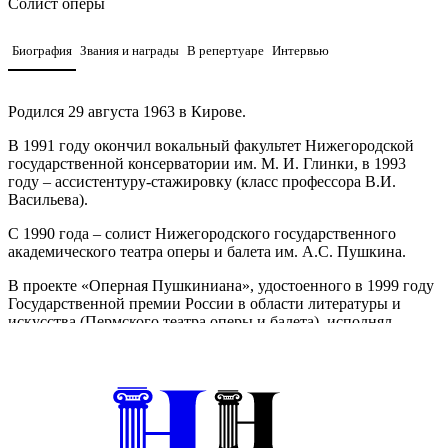
Солист оперы
Биография
Звания и награды
В репертуаре
Интервью
Родился 29 августа 1963 в Кирове.
В 1991 году окончил вокальный факультет Нижегородской
государственной консерватории им. М. И. Глинки, в 1993
году – ассистентуру-стажировку (класс профессора В.И.
Васильева).
С 1990 года – солист Нижегородского государственного
академического театра оперы и балета им. А.С. Пушкина.
В проекте «Оперная Пушкиниана», удостоенного в 1999 году
Государственной премии России в области литературы и
искусства (Пермского театра оперы и балета), исполнял
партию Дон Гуана «Каменный гость» и Альбера «Скупой
рыцарь».
Участник международного фестиваля «Дягилевские сезоны:
Пермь-Петербург-Париж» (2005), фестиваля им. Ф. Шаляпина
в Казани (2000, 2001), Международного фестиваля искусств
им. А. Сахарова (2008), многократный участник