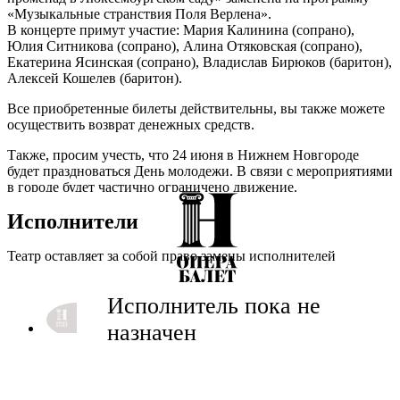
«Музыкальные странствия Поля Верлена».
В концерте примут участие: Мария Калинина (сопрано),
Юлия Ситникова (сопрано), Алина Отяковская (сопрано),
Екатерина Ясинская (сопрано), Владислав Бирюков (баритон),
Алексей Кошелев (баритон).
Все приобретенные билеты действительны, вы также можете
осуществить возврат денежных средств.
Также, просим учесть, что 24 июня в Нижнем Новгороде
будет праздноваться День молодежи. В связи с мероприятиями
в городе будет частично ограничено движение.
Просим вас особенно внимательно отнестись к планированию
Исполнители
маршрута в КЗ «Пакгаузы на Стрелке», чтобы успеть на
концерт. Напомним, что начало события в 18:00.
Театр оставляет за собой право замены исполнителей
Мы приносим свои извинения за неудобства и готовим
программу, которая точно вас порадует, вы можете
ознакомиться с ней ниже
Исполнитель пока не
назначен
Вступительное слово: Ксения Ануфриева, музыковед,
кандидат искусствоведения, ведущий специалист ВВФ
ГМИИ им. А.С. Пушкина.