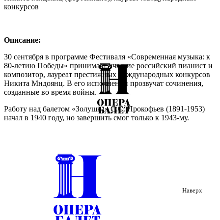
конкурсов
Описание:
30 сентября в программе Фестиваля «Современная музыка: к
80-летию Победы» принимает участие российский пианист и
композитор, лауреат престижных международных конкурсов
Никита Мндоянц. В его исполнении прозвучат сочинения,
созданные во время войны.
Работу над балетом «Золушка» С.С. Прокофьев (1891-1953)
начал в 1940 году, но завершить смог только к 1943-му.
Параллельно с партитурой балета, композитор писал
фортепианные варианты отдельных номеров. Часто
появлявшиеся раньше оркестровых, виртуозные пьесы стали
самостоятельным произведением «на тему «Золушки».
Театральная образность, сказочный колорит, сочетание
бесконечной кантелены и блестящей виртуозности сделали
эти опусы постоянной частью концертного репертуара
лучших пианистов мира.
Наверх
Немецкий композитор Карл Амадеус Хартманн (Karl Amadeus
Hartmann 1905–1963) родился в творческой семье: отец и трое