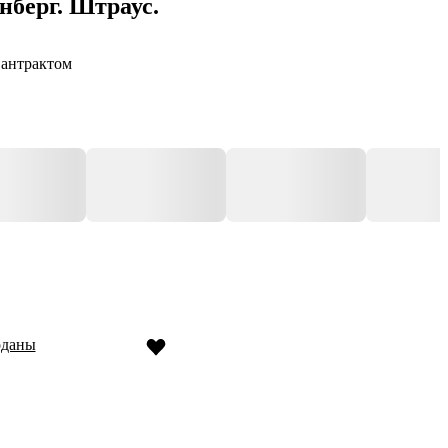
нберг. Штраус.
 антрактом
оданы