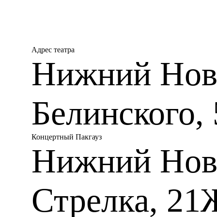
Описание:
Концерт для трубы с оркест
Адрес театра
в истории исполнительства 
Нижний Новг
1967 году под руководство
был напечатал и опубликова
Первом концерте для трубы
Тимофей Докшицер в своей 
Белинского, 
«Мечислав Вайнберг вписал
трубы. Д.Д.Шостакович на
симфоническое произведени
Московской филармонии. Ко
Концертный Пакгауз
…что автор воздерживается
предоставляя самому солис
Нижний Нов
концерта. Композиторский 
далек от обычных приемов 
грани звуковых и техничес
яркие, зримые черты музык
Стрелка, 21
В 1948 году немецкий композ
предчувствовал финал своей
и одновременно счастливой