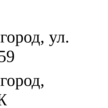
ром op. 94 М. Вайнберга (1919-1996) стал важнейшим событием
на духовых инструментах ХХ века. Его премьера состоялась в
ород, ул.
м дирижера Кирилла Кондрашина, а уже в 1970 году Концерт
н издательством «Советский композитор». Вот как говорит о
 Вайнберга его первый исполнитель выдающийся трубач
книге «Путь к творчеству»:
59
 новую страницу в создание концертного репертуара для
звал сочинение «концертом-симфонией» — это масштабное
е с оркестром большого состава. Премьеру играл оркестр
нцерт этот настолько интересен и необычен по форме и языку,
 от обычных исполнительских советов и наставлений,
ту определить и выстроить свой исполнительский план
город,
почерк Вайнберга весьма далек от традиционности и тем более
письма композиторов-трубачей. Музыка его раскрывает иные
ких возможностей инструмента которые передаются через
альных образов».
Ж
итор Р. Штраус (Richard Strauss 1864-1949) остро
 жизни. Это был не страх, а скорее подведение итогов долгой,
 и трагичной судьбы. Автор опер и балетов, симфонических