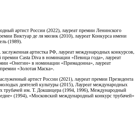
одный артист России (2022), лауреат премии Ленинского
премии Виктуар де ля мюзик (2010), лауреат Конкурса имени
ль (1989).
, заслуженная артистка РФ, лауреат международных конкурсов,
 премии Casta Diva в номинации «Певица года», лауреат
мии «Онегин» в номинации «Примадонна», лауреат
премии «Золотая Маска».
заслуженный артист России (2021), лауреат премии Президента
молодых деятелей культуры (2015), Лауреат международных
х трубачей им. Т. Докшицера (1994, 1996), Международный
ледие» (1994), «Московский международный конкурс трубачей»
e Нижегородского государственного академического театра
 Пушкина
вский, лауреат международных конкурсов: Премия Бонпорти,
е, Musica Antiqua в Брюгге, имени Бибера, имени Телемана