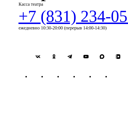
поэм и хоровых полотен, к
Касса театра
жизнь. Сохраняя традиции н
+7 (831) 234-05
большего счастья, чем напис
народной, а имя её автора 
году на стихи столь созвуч
ежедневно 10:30-20:00 (перерыв 14:00-14:30)
состоялась после смерти ко
года. Выдающееся «вагнеро
последнее произведение Шт
управлением В. Фуртвенгле
редактор британского музы
Рот, опубликовав сочинение
Концерт №1 a-mollop. 77 дл
в 1948 году. Это был год п
котором Сергея Прокофьева
обвинили в формализме, зап
времени творчество Дмитри
теме и доступные для воспр
наполненные трагически-с
которые он создавал для бу
о трагичности настоящего 
рефреном знаменитый моти
ассоциируется с великой му
Давид Ойстрах, которому Ш
«шекспировской ролью».