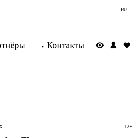
RU
ртнёры
Контакты
х
12+