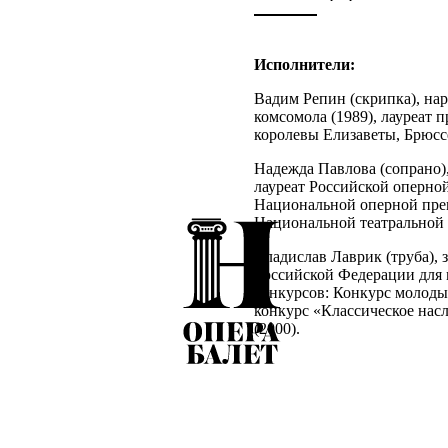
Исполнители:
Вадим Репин (скрипка), нар
комсомола (1989), лауреат 
королевы Елизаветы, Брюссе
Надежда Павлова (сопрано)
лауреат Российской оперной
Национальной оперной пре
Национальной театральной 
Владислав Лаврик (труба), 
Российской Федерации для 
конкурсов: Конкурс молоды
конкурс «Классическое нас
(2000).
Оркестр La Voce Strumental
оперы и балета имени А.С.
Дирижер — Дмитрий Синько
имени И. С. Баха в Лейпциг