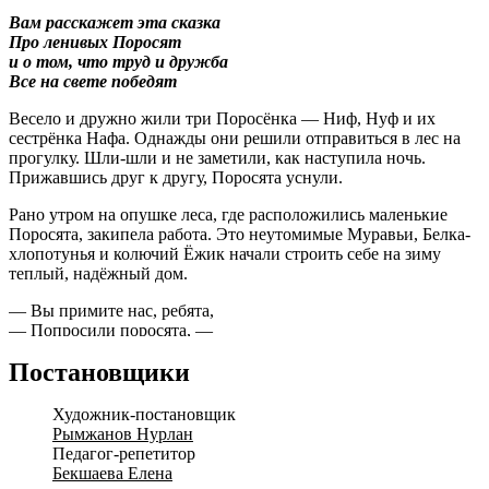
Вам расскажет эта сказка
Про ленивых Поросят
и о том, что труд и дружба
Все на свете победят
Весело и дружно жили три Поросёнка — Ниф, Нуф и их
сестрёнка Нафа. Однажды они решили отправиться в лес на
прогулку. Шли-шли и не заметили, как наступила ночь.
Прижавшись друг к другу, Поросята уснули.
Рано утром на опушке леса, где расположились маленькие
Поросята, закипела работа. Это неутомимые Муравьи, Белка-
хлопотунья и колючий Ёжик начали строить себе на зиму
теплый, надёжный дом.
— Вы примите нас, ребята,
— Попросили поросята, —
Мы поможем вам втроём
Постановщики
Дружно строить новый дом.
— Ладно, только, чур, не шуметь, — предупредил их ёжик,—
Художник-постановщик
услышит вас Волк, тогда нам всем несдобровать. Поросята
Рымжанов Нурлан
дружно принялись за работу. Но очень скоро им это надоело.
Педагог-репетитор
Куда приятнее веселиться и бездельничать!
Бекшаева Елена