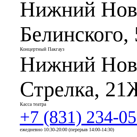
Нижний Новг
«Вслушайтесь в музыку Кали
звуки вылились в полном с
болезни. Это здоровая музык
неизменно восхищался С.И. 
Белинского, 
Одно из самых любимых соч
Свиридова (1915-1998) Му
появилось благодаря извест
Владимир Павлович предлож
Концертный Пакгауз
фильму. Свиридов согласилс
Нижний Нов
кино, образную и сценарно
отношение к классической 
внутренней гармонии, созна
особенно звучит для меня 
исключительно какому-либо 
Стрелка, 21
Цикл «Повести Белкина», в
написал в родовом имении
вдохновенной и плодотворн
Касса театра
практически комедия положе
+7 (831) 234-05
Через 130 лет композитор 
о настоящей любви. Такой о
Музыка Свиридова стала з
многом фаворитом зрительс
ежедневно 10:30-20:00 (перерыв 14:00-14:30)
из музыкальных фрагментов