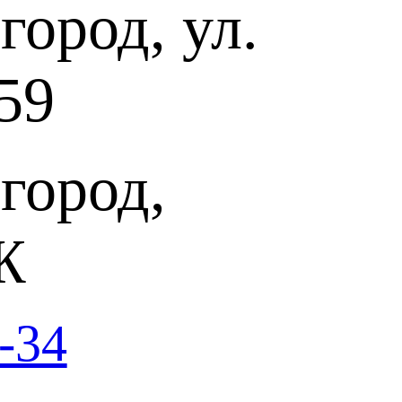
ород, ул.
нникова. Где в ней признак того, что эти полные поэзии
ознании умирающего человека? Ведь нет следа ни стонов, ни
а с начала до конца, музыка искренняя, живая...», —
Кругликов творчеством своего друга и ученика.
59
инений русского композитора Георгия Васильевича
зыкальные иллюстрации к повести А.С. Пушкина «Метель»
ному актеру и режиссеру Владимиру Басову. В 1964 году
ил композитору стать автором саундтрека к пушкинскому
я с радостью. Во-первых, он любил писать музыку для театра и
город,
-выстроенную. Во-вторых, у композитора было особое
литературе и к Пушкинским сочинениям: «Стремление к
ние высокого предназначения человека – вот то, что сейчас
в Пушкине. Великий и вечный Пушкин не принадлежит
времени, каждое время поёт его по-своему».
Ж
 который вошла «Метель», Александр Пушкин (1799-1837)
 Большое Болдино Нижегородской губернии во время
ой «Болдинской осени». «Метель» — забавный анекдот,
ний, была сочинена за один день — 20 октября 1830 года.
-34
и режиссер прочли в повести Пушкина романтическую историю
на и предстала перед зрителями фильма Владимира Басова.
десь эмоциональной вершиной происходящих событий и во
кой любви. В 1973 году Георгий Васильевич выбрал 9 номеров
 фильма «Метель» и создал инструментальную сюиту