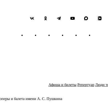
«иллюстраций к повести А
Владислав Лаврик, дириж
Заслуженный артист России
молодых деятелей культуры
трубачей им. Т. Докшицера
наследие» (1994), «Москов
Родился в 1980 г. в Запоро
государственную консерват
позже — доцента Ю.Е. Власе
консерватории музыкант бы
20 лет занял место концер
истории оркестра, назначен
Выступает по всему миру ка
дирижерами, среди которых
Афиша и билеты
Репертуар
Люди т
Орбелян, М. Шостакович, К.
«Европалия» (Брюссель 200
консерваторий» (Санкт-Пете
(Москва 2011). Первый исп
оперы и балета имени А. С. Пушкина
трубы.