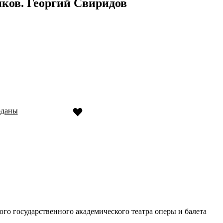
ков. Георгий Свиридов
оданы
го государственного академического театра оперы и балета