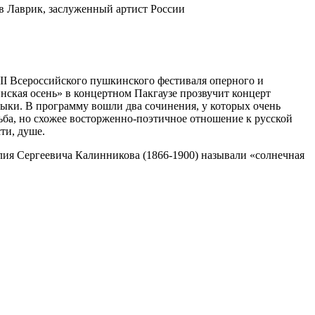
 Лаврик, заслуженный артист России
II Всероссийского пушкинского фестиваля оперного и
нская осень» в концертном Пакгаузе прозвучит концерт
ыки. В программу вошли два сочинения, у которых очень
ьба, но схожее восторженно-поэтичное отношение к русской
ти, душе.
лия Сергеевича Калинникова (1866-1900) называли «солнечная
нь точно передает настроение и содержание его музыки.
инников до 12 лет не имел представления ни об одном
 уже в 23 года стал автором двух симфонических
стное сочинение композитора — Симфония №1 соль минор.
евраля 1897 года в Киеве под управлением дирижера
ноградского и прошла с огромным успехом. Вскоре симфония,
, была исполнена в Москве, Австрии. Германии, Франции.
ч! Симфония Ваша и вчера одержала блистательную победу.
льная симфония. Где бы я ее не играл, всем нравится. А
толпе»,— писал Калинникову Александр Виноградский после
 Вене.