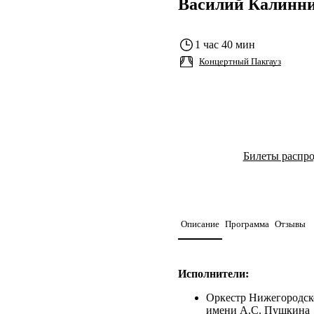
Василий Калинни
1 час 40 мин
Концертный Пакгауз
Билеты распр
Описание
Программа
Отзывы
Исполнители:
Оркестр Нижегородско
имени А.С. Пушкина