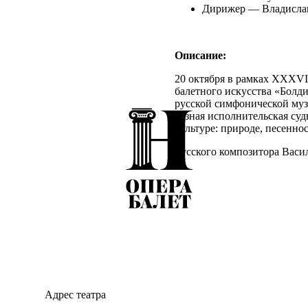
Дирижер — Владислав
Описание:
20 октября в рамках XXXVI
балетного искусства «Болди
русской симфонической муз
разная исполнительская суд
культуре: природе, песеннос
Русского композитора Васи
душа». Это определение оче
Трудно представить, но Кал
оркестровом инструменте, а
произведений. Самое изве
Ее премьера состоялась 8 ф
Александра Николаевича Ви
названная «самой русской»
«Дорогой Василий Сергееви
Право, это какая-то триумфа
главное, и музыкантам, и 
исполнения произведения в
Адрес театра