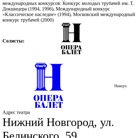
международных конкурсов: Конкурс молодых трубачей им. Т.
Докшицера (1994, 1996), Международный конкурс
«Классическое наследие» (1994), Московский международный
конкурс трубачей (2000)
Солисты:
Сергей Кузьмин (тенор), лауреат международных конкурсов
Сергей Писарев (тенор), лауреат международных конкурсов
Татьяна Иващенко (сопрано), лауреат международного
конкурса
Наверх
Светлана Ползикова (сопрано), лауреат международных
конкурсов
Елена Сизова (сопрано), лауреат международных конкурсов
Адрес театра
Карина Хэрунц (меццо-сопрано), лауреат международного
Нижний Новгород, ул.
конкурса
Карина Шагова (фортепиано)
Белинского, 59