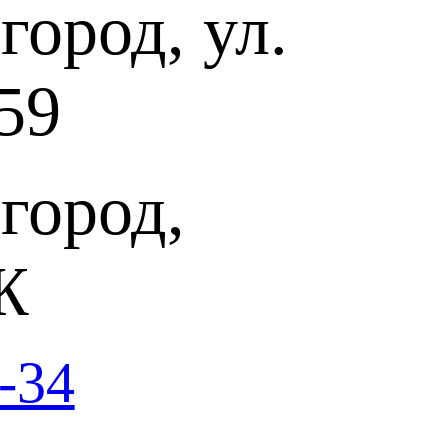
ород, ул.
олей с участием лауреатов. Миссия конкурса – не только
 и безусловный творческий потенциал, наградить премией, но и
м начать сольную деятельность, показать их талант и красоту
ть в каком направлении им надо двигаться в творческом пути.
59
нда мы не смогли бы организовать такие масштабные
дседатель жюри конкурса, заслуженная артистка РФ Альбина
 bel canto вместе с Альбиной Шагимуратовой исполнят тенор
 премии (солист Большого театра Узбекистана им. Навои),
город,
укаш — лауреат I премии (солистка Московского
С. Станиславского и Вл. И. Немировича-Данченко), бас
ат II премии (солист театра Новая Опера), лауреаты III
го театра сопрано Екатерина Савинкова и контр-тенор Иван
Данил Сахаров — лауреат IV премии.
Ж
опрано)
-34
и (2017)
о конкурса вокалистов им. Франсиско Виньяса (III премия,
о конкурса вокалистов им. М. И. Глинки (I премия,