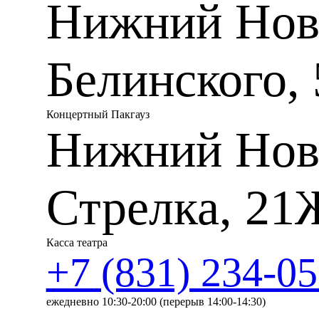
Нижний Новг
заявки на проведение гастр
рассмотреть в певце талант
помочь молодым исполнителя
голосов зрителям, подсказа
Белинского, 
И, конечно, без помощи Фо
гастроли», — сообщила Пре
Шагимуратова.
В Нижнем Новгороде музыку
Концертный Пакгауз
Отабек Назиров — лауреат I
Нижний Нов
меццо-сопрано Екатерина Л
Музыкального театра им. К.
Константин Федотов — лауре
премии, солисты Мариинско
Бородулин, а также тенор 
Стрелка, 21
Альбина Шагимуратова (с
Касса театра
+7 (831) 234-05
Заслуженная артистка Росси
Лауреат XLII Международног
Барселона, 2005)
ежедневно 10:30-20:00 (перерыв 14:00-14:30)
Лауреат XXI Международног