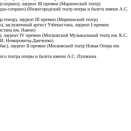
сопрано), лауреат III премии (Мариинский театр)
ццо-сопрано) (Нижегородский театр оперы и балета имени А.С.
-тенор), лауреат III премии (Мариинский театр)
), заслуженный артист Узбекистана, лауреат I премии
истана им. Навои)
), лауреат IV премии (Московский Музыкальный театр им. К.С.
 И. Немировича-Данченко)
ас), лауреат II премии (Московский театр Новая Опера им.
го театра оперы и балета имени А.С. Пушкина
тном Пакгаузе состоится концерт «Жемчужины Бельканто».
их мастеров стиля bel canto Дж. Россини, Г. Доницетти, В.
лнении заслуженной артистки России Альбины Шагимуратовой
родного конкурса вокалистов им. М.И. Глинки в
жегородского театра оперы и балета имени А.С. Пушкина под
 артиста России Владислава Лаврика. Программа проходит в
ауреатов Конкурса им. Глинки, состоявшегося благодаря
фонда Президентского фонда культурных инициатив.
зидентского фонда культурных инициатив за одобрение нашей