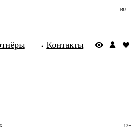
RU
ртнёры
Контакты
х
12+