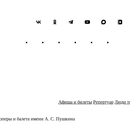
Челябинск, 2005)
Лауреат XIII Международног
Народная артистка Республи
Республики Татарстан им. Г
Лауреат Российской оперной
Лауреат Российской национ
Солистка Мариинского теат
Родилась в Ташкенте. Окон
Чайковского и ее ассистен
Г.А. Писаренко). Выпускни
Опера (США, 2006-2008). В
Москве и Ренаты Скотто в 
В 2008 состоялся дебют на
Афиша и билеты
Репертуар
Люди т
флейте» Моцарта с Венски
роль певица исполняла в Ме
государственной̆ опере, Бав
оперы и балета имени А. С. Пушкина
В репертуаре — партии в о