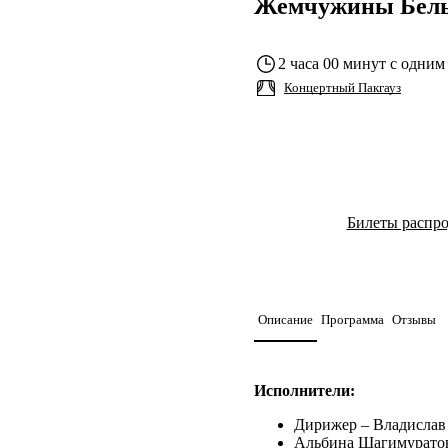
Жемчужины Бель
2 часа 00 минут с одним
Концертный Пакгауз
Билеты распр
Описание
Программа
Отзывы
Исполнители:
Дирижер – Владислав
Альбина Шагимуратова