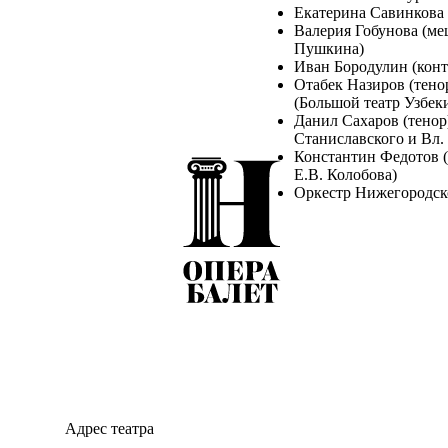
Екатерина Савинкова (
Валерия Гобунова (ме
Пушкина)
Иван Бородулин (контр
Отабек Назиров (тенор
(Большой театр Узбек
Данил Сахаров (тенор
Станиславского и Вл.
Константин Федотов (б
Е.В. Колобова)
Оркестр Нижегородско
Описание:
1 июня 2025 года в Концер
Фрагменты из опер величайш
Беллини прозвучат в испо
и лауреатов XXVII Междуна
сопровождении оркестра Ни
руководством заслуженного
рамках гастрольного тура л
поддержке президентского 
Адрес театра
«Благодарим экспертов Пре