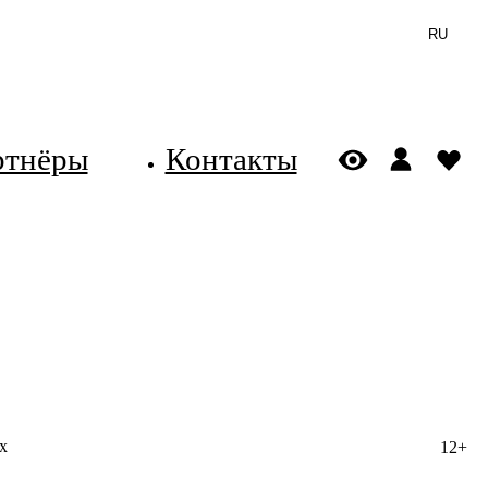
RU
ртнёры
Контакты
х
12+