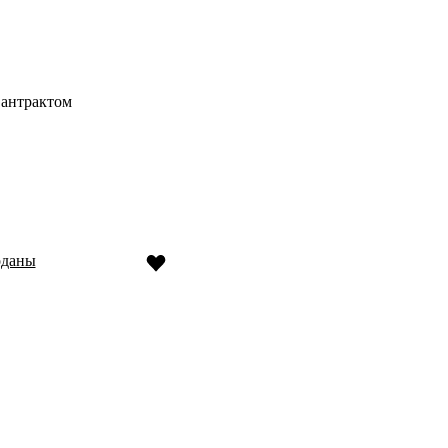
 антрактом
оданы