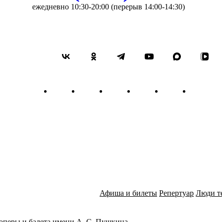
России, в Китае, Сербии.
ежедневно 10:30-20:00 (перерыв 14:00-14:30)
Постоянный участник музык
Описание:
«Приходите сегодня к Шобер
них скажете. Они меня захв
Франц Шуберт своего друга
сочинением. Под «ужасным
написанный на стихи Виль
Мюллер — немецкий поэт-р
мелодичны, что их часто на
чувствами композитора.
Несостоявшаяся любовь, от
приеме на работу, впереди
утешением стали слова Бет
сказал:«Действительно, в Ш
состоялась: в марте 1827 го
Афиша и билеты
Репертуар
Люди т
Прочитав только что вышед
Мюллера, Шуберт увидел в 
оперы и балета имени А. С. Пушкина