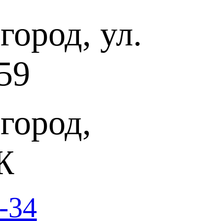
ород, ул.
иано)
конкурса, профессор
59
ий Новгород).
кую государственную консерваторию им. М. И. Глинки (класс
ств России профессора В. Г. Старынина), в 2006 —
ри Нижегородской консерватории.
город,
ля «Пианистические ночи» (Экс-ан-Прованс, Франция).
кой диссертации о фортепианном творчестве Д. Лигети.
Ж
. С. Баха, К. Ф. Э. Баха, Й. Гайдна, Л. Бетховена, С. С.
го, Н. К. Метнера, Э. Денисова, С. Губайдулиной, Г.
ва, Дж. Крама и других классических и современных
-34
егородской филармонии, оркестром «Солисты Нижнего
ьными программами на сценах Нижнего Новгорода, Москвы,
Владимира, Саратова, Тольятти, Перми и других городов