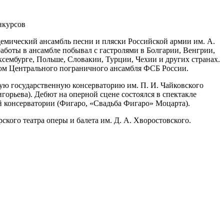
нкурсов
демический ансамбль песни и пляски Российской армии им. А.
работы в ансамбле побывал с гастролями в Болгарии, Венгрии,
сембурге, Польше, Словакии, Турции, Чехии и других странах.
стом Центрального пограничного ансамбля ФСБ России.
кую государственную консерваторию им. П. И. Чайковского
игорьева). Дебют на оперной сцене состоялся в спектакле
й консерватории (Фигаро, «Свадьба Фигаро» Моцарта).
рского театра оперы и балета им. Д. А. Хворостовского.
кого Музыкального театра им. К. С. Станиславского и Вл. И.
ского государственного академического театра оперы и балета
гема» Пуччини), Бертран («Иоланта» Чайковский), Нотариус
) Молодой человек («Дон Паскуале» Доницетти), Хан Кучум и
Чайковский), Король Рене («Иоланта» Чайковский), Царь
ррандо («Трубадур» Верди), Лепорелло («Дон Жуан» Моцарт) и