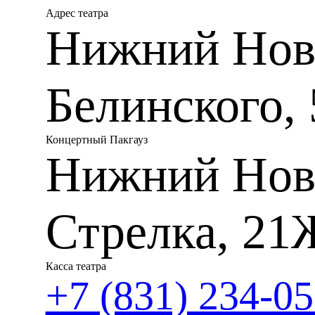
др.
Адрес театра
Нижний Новг
Руслан Разгуляев (фортеп
Дипломант всероссийского 
Белинского, 
Родился в г. Горьком (Нижн
В 2004 окончил Нижегородс
заслуженного деятеля искус
Концертный Пакгауз
ассистентуру-стажировку п
Нижний Нов
В 2005 — участник фестива
В 2006 — защита кандидатс
Стрелка, 21
В репертуаре произведения И
Прокофьева, Н. Я. Мясковско
Уствольской, В. Сильвестро
композиторов.
Касса театра
+7 (831) 234-05
Выступал с оркестром Ниж
Новгорода», а также с сол
Санкт-Петербурга, Кирова, 