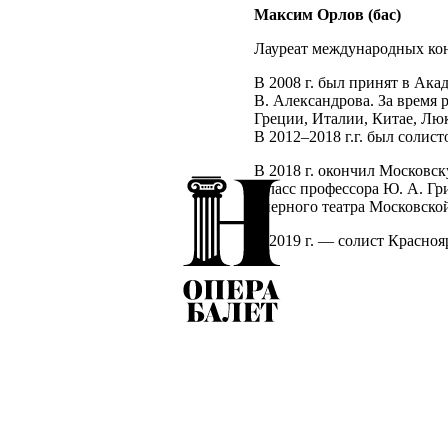
Максим Орлов (бас)
Лауреат международных ко
В 2008 г. был принят в Ака
В. Александрова. За время 
Греции, Италии, Китае, Люк
В 2012–2018 г.г. был соли
В 2018 г. окончил Московс
(класс профессора Ю. А. Гр
оперного театра Московско
В 2019 г. — солист Красноя
С 2020 г. — солист Московс
Немировича-Данченко.
С 2023 — солист Нижегород
имени А. С. Пушкина.
В репертуаре: Коллен («Бо
(«Джанни Скикки» Пуччини
Иван Грозный («Ермак» А. 
Египта («Аида» Верди), Фе