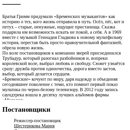
Братья Гримм придумали «Бременских музыкантов» как
историю о тех, кого жизнь отправила в путь. Осёл, пёс, кот и
петух – старые, ненужные, ищущие пристанища. Сказка
подарила им возможность искать не покой, а себя. А в 1969
вместе с музыкой Геннадия Гладкова к новому мультфильму
история, перестав быть просто нравоучительной фантазией,
обрела новую жизнь.
По воле постановщиков к компании зверей присоединился
Трубадур, который разогнал разбойников и, вопреки
королевской воле, выбрал любовь и свободу. Сюжет узнаётся
сразу: дружба против одиночества, дорога вместо застоя,
выбор, который делается сердцем.
«Бременские» кочуют по миру, даря надежду и объединяя
сегодняшнее поколение с теми, кто помнит первый показ
мультика по черно-белому телевизору. В 2012 году запись
саундтрека вошла в десятку лучших альбомов фирмы
«Мелодия».
Неунывающие и находчивые герои – Трубадур и Принцесса,
Постановщики
Осёл и Пёс, Кот и Петух, Атаманша и Король – встретятся
снова на сцене концертного Пакгауза. В исполнении солистов
Режиссер-постановщик
Нижегородского оперного театра и Нижегородского русского
Шестерикова Мария
народного оркестра имени В.А. Кузнецова «Бременские