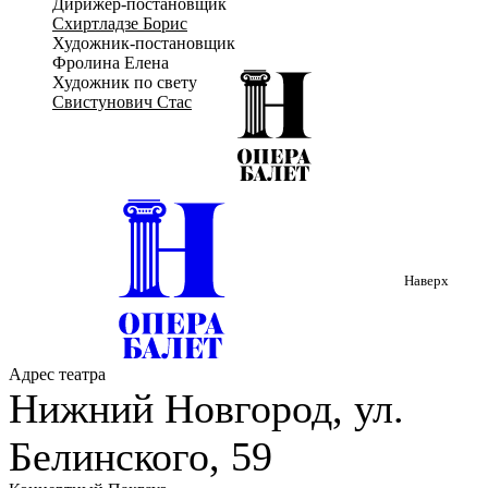
Дирижер-постановщик
музыканты», вот уже в который раз следуя за своим
Схиртладзе Борис
призванием, принесут людям смех и радость.
Художник-постановщик
Фролина Елена
Художник по свету
Свистунович Стас
Наверх
Адрес театра
Нижний Новгород, ул.
Белинского, 59