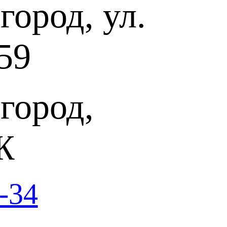
ород, ул.
тзис, Дягилевский фестиваль, 2016), Давид Херманн (дирижер
пера, 2022-2023). В 2023 году Надежда Павлова исполнила
ийской опере под управлением легендарного дирижера Зубина
танет великолепный Сергей Кузьмин (Альфред Жермон).
59
ого из самых гениальных творений мирового оперного
драме Александра Дюма-сына «Дама с камелиями», в основе
 из жизни писателя, а у действующих лиц — реальные живые
не романа Маргарите Готье читатели сразу узнали Мари
же 40-х годов XIX века «звезду полусвета», чей ум и тонкое
город,
их современников, среди них — композитор Ференц Лист и
ое угадывались черты самого Дюма, любившего Мари искренне
оспротивился отец Александра — знаменитый автор «Трёх
 крушением надежд и тоской по любимому, Мари вскоре
Ж
ал роман в пьесу, тут же запрещенную цензурой за
гда через четыре года «Дама с камелиями» вышла на сцену, она
 успех и обошла все театры Европы.
-34
арижскую премьеру пьесы Дюма, Джузеппе Верди вместе с
ческо Пьяве начал работу над оперой. «Другой, может быть,
из-за приличий, из-за эпохи и из-за тысячи других глупых
рди. — Я же занимаюсь им с величайшим удовольствием».