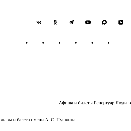
«Травиата» была поставлена
потерпела скандальный про
отвергнутую обществом, под
падшая женщина. Горячее с
осуждение лицемерной свет
все это нарушало обычную 
Однако Верди твердо верил,
была поставлена в Венеции
действие в более отдаленну
восстановив современную е
Спустя некоторое время «Тр
мирового музыкального теа
и психологически насыщенн
эффектов на внутренний ми
«Через пятьдесят лет никто
обессмертил ее».
В Нижегородском оперном те
Афиша и билеты
Репертуар
Люди т
оперы и балета имени А. С. Пушкина