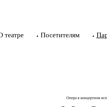
О театре
Посетителям
Па
Опера в концертном ис