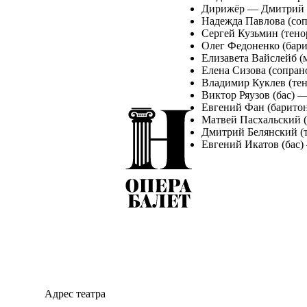
Дирижёр — Дмитрий 
Надежда Павлова (со
Сергей Кузьмин (тен
Олег Федоненко (бар
Елизавета Вайслейб 
Елена Сизова (сопра
Владимир Куклев (тен
Виктор Ряузов (бас) 
Евгений Фан (барито
Матвей Пасхальский (
Дмитрий Белянский (
Евгений Икатов (ба
Описание:
29 июня 2025 года на сцене
знаменитой оперы Дж. Верди
Strumentale Нижегородског
главного дирижера театра 
В главной партии концертн
вердиевских сопрано Заслу
Адрес театра
роли Виолетты Валери в по