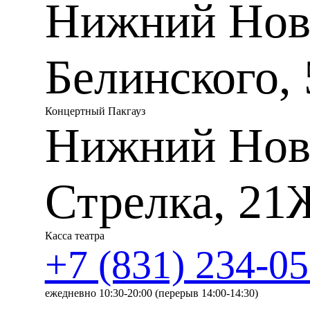
Нижний Новг
Уилсон (дирижер – Т. Курен
— И.Ф. Чампа, Цюрихская о
партию Травиаты в Флорент
Меты. Партнером певицы с
Белинского, 
Либретто «Травиаты» — одн
репертуара — написано по 
которой подлинные события
прообразы. В главной герои
Концертный Пакгауз
Дюплесси, известную в Пари
Нижний Нов
очарование восхищали мног
поэт Теофиль Готье. В гер
и страстно. Но их браку в
мушкетеров». Надломленная
умерла от туберкулеза.
Стрелка, 21
В 1848 году Дюма переработ
«безнравственность». Но ко
сразу же завоевала шумный
Касса театра
+7 (831) 234-05
Прочитав роман и увидев п
опытным либреттистом Фран
не взялся бы за этот сюжет 
предрассудков, — писал Ве
ежедневно 10:30-20:00 (перерыв 14:00-14:30)