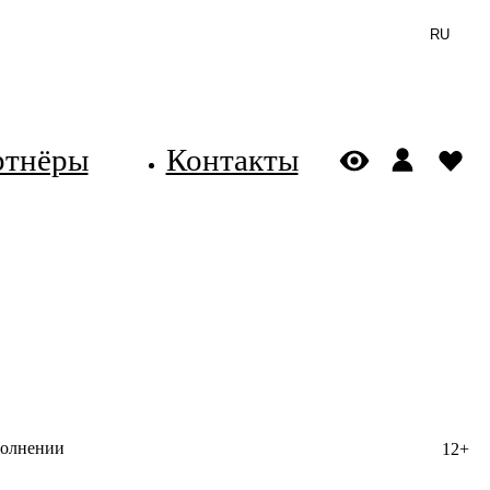
RU
ртнёры
Контакты
полнении
12+