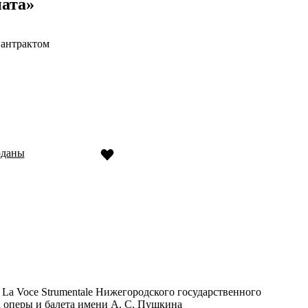
иата»
 антрактом
оданы
 La Voce Strumentale Нижегородского государственного
а оперы и балета имени А. С. Пушкина