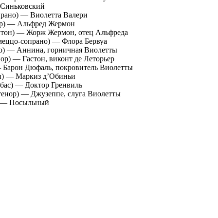
Синьковский
прано) — Виолетта Валери
ор) — Альфред Жермон
итон) — Жорж Жермон, отец Альфреда
(меццо-сопрано) — Флора Бервуа
но) — Аннина, горничная Виолетты
ор) — Гастон, виконт де Леторьер
— Барон Дюфаль, покровитель Виолетты
н) — Маркиз д’Обиньи
бас) — Доктор Гренвиль
тенор) — Джузеппе, слуга Виолетты
с) — Посыльный
 Концертного Пакгауза прозвучит концертная версия
 «Травиата» в исполнении солистов, хора и оркестра La Voce
о театра оперы и балета имени А. С. Пушкина под управлением
Дмитрия Синьковского.
ой версии оперы выступит одна из лучших мировых
женная артистка России Надежда Павлова. Певица блистала в
становках таких знаменитых оперных режиссеров, как Роберт