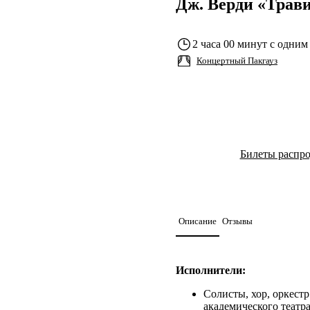
Дж. Верди «Трав
2 часа 00 минут с одним
Концертный Пакгауз
Билеты распр
Описание
Отзывы
Исполнители:
Солисты, хор, оркестр
академического театр