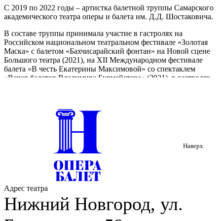
С 2019 по 2022 годы – артистка балетной труппы Самарского
академического театра оперы и балета им. Д.Д. Шостаковича.
В составе труппы принимала участие в гастролях на
Российском национальном театральном фестивале «Золотая
Маска» с балетом «Бахчисарайский фонтан» на Новой сцене
Большого театра (2021), на XII Международном фестивале
балета «В честь Екатерины Максимовой» со спектаклем
«Вечер балетов Владимира Бурмейстера» (2021), в гастролях
театра в рамках проекта «Большие гастроли» (2021) со
спектаклями «Вечер балетов Владимира Бурмейстера» и
«Эсмеральда». Принимала участие в гастролях театра на
Новой сцене Большого театра в рамках Фестиваля-конкурса
«Золотая Маска» с вечером хореографии «Самара Шостакович
Балет I» (2022).
Наверх
С 2022 года – артистка балетной труппы Нижегородского
государственного академического театра оперы и балета им.
А.С. Пушкина.
Работала с такими хореографами и постановщиками, как
Адрес театра
Максим Петров, Юрий Смекалов, Александр Сергеев, Дарья
Нижний Новгород, ул.
Павленко, Маргарита Дроздова, Алессандро Каггеджи.