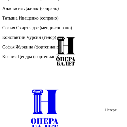
Анастасия Джилас (сопрано)
Татьяна Иващенко (сопрано)
София Схиртладзе (меццо-сопрано)
Константин Чурсин (тенор)
Софья Журкина (фортепиано)
Ксения Цендра (фортепиано)
Описание:
Вокальная лирика российских композиторов второй
половины ХХ века — это страницы музыкальной истории, в
которые кто-то вчитывается снова и снова, а кто-то
перелистывает, стараясь не замечать. Возможно потому, что в
камерно-вокальных сочинениях всегда есть нечто, очень
Наверх
личное для каждого автора, исполнителя, слушателя —
образы и воспоминания приятные и печальные. 26 сентября в
исполнении солистов Нижегородского театра оперы и балета
имени А.С. Пушкина прозвучит вокальная лирика учеников и