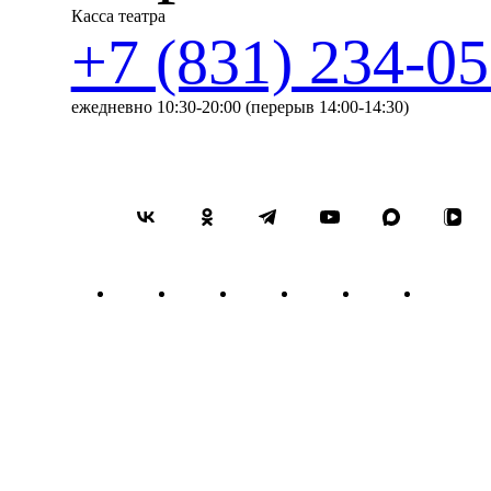
Касса театра
чешская премьера произвед
+7 (831) 234-05
В начале Второй мировой в
Charles Prosper Messiaen 1
1940 году оказался в конц
ежедневно 10:30-20:00 (перерыв 14:00-14:30)
из самых известных своих 
лагеря, композитор вернулс
разрушением мира. В конце
пишет «Песнь депортирова
концлагерей. Одновременное
гимническую торжественно
миллионы». В 1945 году «
оркестром Франции и трансл
обнаруженная исследователе
радостью для самого компо
Произведение «A Survivor
(Arnold Franz Walter Schoen
году еврейская танцовщица
сочинения на идише или ивр
Глика. Но совместный план
Сергея Кусевицкого Шенберг
историю узников Варшавско
обессиленные заключенные 
петь молитву, дающую им н