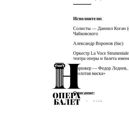
Исполнители:
Солисты — Даниил Коган (с
Чайковского
Александр Воронов (бас)
Оркестр La Voce Strumental
театра оперы и балета име
Дирижер — Федор Леднев, 
«Золотая маска»
Описание:
5 октября 2025 года на осн
Пушкина завершится Фестив
Заключительный концерт ф
мировой войны.
Немецкий композитор Карл 