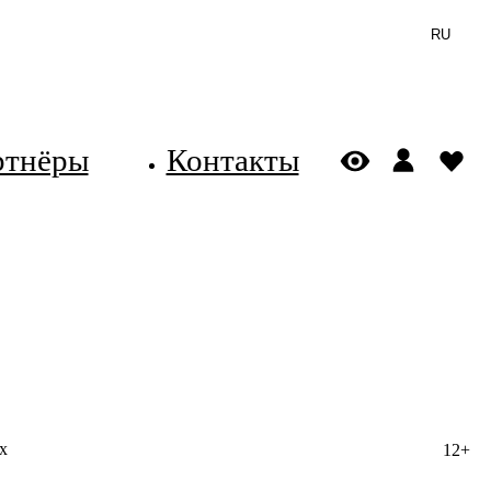
RU
ртнёры
Контакты
х
12+