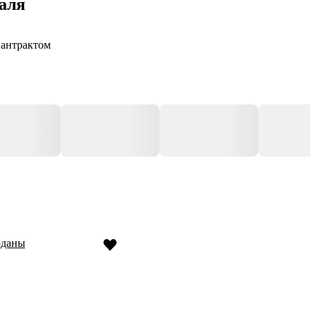
аля
 антрактом
оданы