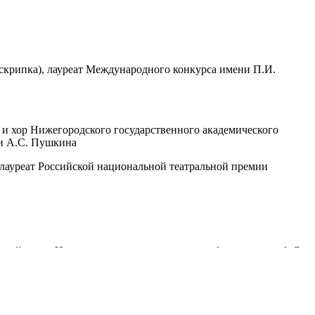
крипка), лауреат Международного конкурса имени П.И.
e и хор Нижегородского государственного академического
ни А.С. Пушкина
лауреат Российской национальной театральной премии
овной сцене Нижегородского театра оперы и балета имени А.С.
аль «Современная музыка: к 80-летию Великой победы».
естиваля станет Мемориалом Памяти о событиях Второй
Хартманн (Karl Amadeus Hartmann 1905-1963) с приходом в 30-