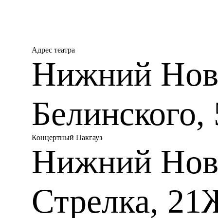
е годы XX века к власти н
участвовал в общественной
оставаясь в Германии, напр
В 1939 году Хартманн напис
сочинение, в котором «Инте
Адрес театра
контрастирует с выражение
Нижний Новг
русская революционная пес
познакомил его друг и нас
песни на немецкий язык под
Премьера Concerto funebre 
феврале 1940 года в испол
Белинского, 
оркестра.
Одним из самых страшных с
Лидице в Чехии. В 1942 год
Концертный Пакгауз
патриотов, фашисты не поща
сожжен дотла. Эта трагеди
Нижний Нов
(Bohuslav Martinů 1890-195
память о соотечественниках
Лидице». Задумав его как 
часть, как траурную песнь 
Стрелка, 21
родины, Мартину включает 
национальной музыки. Впер
исполнении оркестра Нью-
Родзинского. По окончании 