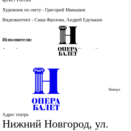
Художник по свету - Григорий Манышев
Видеоконтент - Саша Фролова, Андрей Еделькин
Исполнители:
Ансамбль солистов оркестра La Voce Strumentale
Нижегородского театра оперы и балета имени А.С. Пушкина
Дирижер – Игорь Бобович
Диляра Идрисова (сопрано)
Яна Дьякова (меццо-сопрано)
Наверх
Сергей Годин (тенор)
Артисты балета театра
Адрес театра
Нижний Новгород, ул.
Описание: