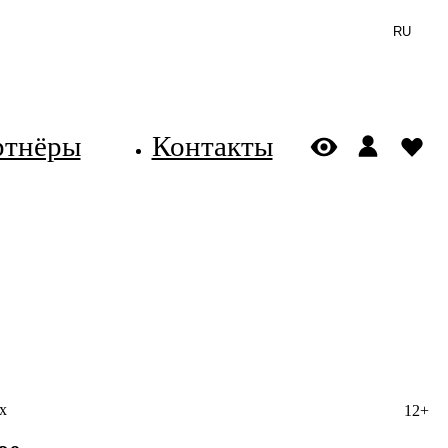
RU
ртнёры
Контакты
х
12+