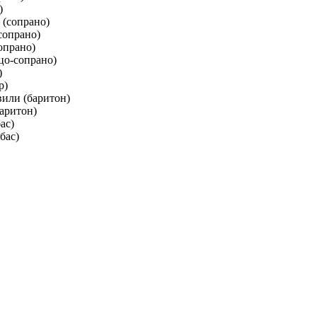
)
 (сопрано)
сопрано)
опрано)
цо-сопрано)
)
р)
или (баритон)
аритон)
ас)
бас)
я