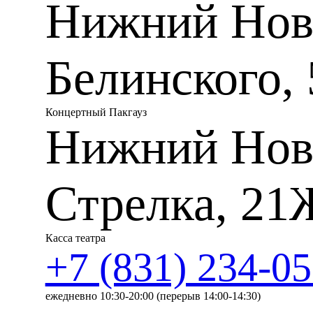
Нижний Новг
Хор, оркестр La Voce Stru
Пушкина
Белинского, 
Дирижер
– Дмитрий Синьк
Концертный Пакгауз
Описание:
Нижний Нов
24 октября 2025 года Ниже
балета имени А.С. Пушкина
90 лет шедевры мирового му
Стрелка, 21
исполнении блестящих испо
искусства приходят в теат
искусством.
24 октября мы приглашаем н
Касса театра
Нижегородский театр оперы
+7 (831) 234-05
которого русская и европейс
любимыми артистами и зна
ежедневно 10:30-20:00 (перерыв 14:00-14:30)