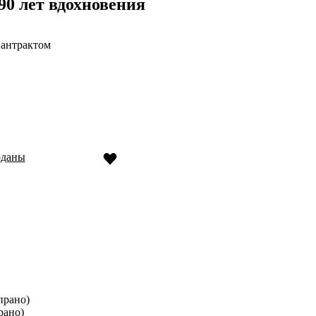
90 лет вдохновения
 антрактом
оданы
прано)
рано)