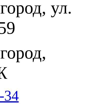
ород, ул.
mentale Нижегородского театра оперы и балета имени А.С.
59
овский
город,
городский государственный академический театр оперы и
 отмечает свой Юбилей!
зыкального театра звучат на нижегородской сцене в
Ж
лнителей. Несколько поколений почитателей классического
р, чтобы услышать гениальную музыку и насладиться высоким
аших друзей, поклонников, любителей и знатоков театра в
 и балета на большой Юбилейный концерт, в программе
-34
кая музыка, арии и фрагменты из опер и балетов, встреча с
комство с новыми исполнителями.