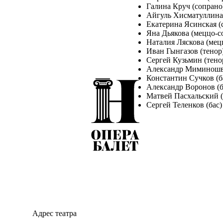
Галина Круч (сопрано
Айгуль Хисматуллина
Екатерина Ясинская (
Яна Дьякова (меццо-с
Наталия Ляскова (мец
Иван Гынгазов (тенор
Сергей Кузьмин (тено
Александр Миминошв
Константин Сучков (б
Александр Воронов (б
Матвей Пасхальский (
Сергей Теленков (бас)
Солисты балета театра:
Кристина Лебедева
Анастасия Никольска
Джотаро Каназаси
Евгений Переверзин
Евгений Коршунов
Михаил Казутов
Амирлан Аманжол
Адрес театра