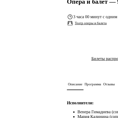
Опера и балет — 
3 часа 00 минут с одним
Театр оперы и балета
Билеты распр
Описание
Программа
Отзывы
Исполнители:
Венера Гимадиева (со
Мария Калинина (соп