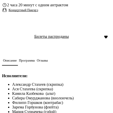
2 часа 20 минут с одним антрактом
Концертный Пакгауз
Билеты распроданы
Описание
Программа
Отзывы
Исполнители:
Александр Стахеев (скрипка)
Ася Стахеева (скрипка)
Камила Казбекова (альт)
Сабира Омурджанова (виолончель)
Филипп Горшков (контрабас)
Зарема Горбунова (флейта)
Мария Сурначева (гобой)